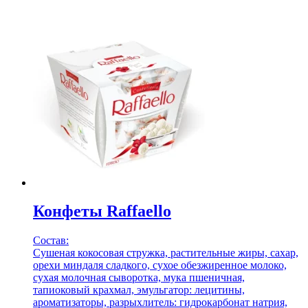
Конфеты Raffaello
Состав:
Сушеная кокосовая стружка, растительные жиры, сахар,
орехи миндаля сладкого, сухое обезжиренное молоко,
сухая молочная сыворотка, мука пшеничная,
тапиоковый крахмал, эмульгатор: лецитины,
ароматизаторы, разрыхлитель: гидрокарбонат натрия,