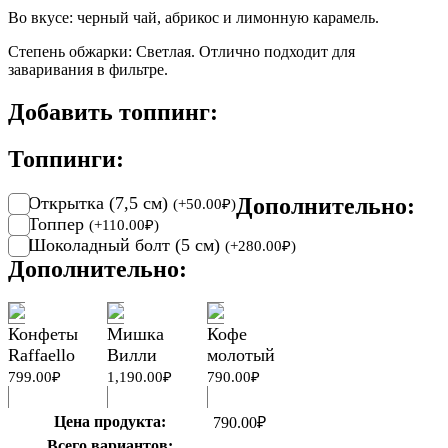
Во вкусе: черный чай, абрикос и лимонную карамель.
Степень обжарки: Светлая. Отлично подходит для
заваривания в фильтре.
Добавить топпинг:
Топпинги:
Открытка (7,5 см)
Дополнительно:
(
+
50.00
₽
)
Топпер
(
+
110.00
₽
)
Шоколадный болт (5 см)
(
+
280.00
₽
)
Дополнительно:
Конфеты
Мишка
Кофе
Raffaello
Вилли
молотый
799.00
₽
1,190.00
₽
790.00
₽
Цена продукта:
790.00
₽
Всего вариантов: