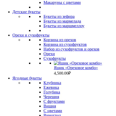
Макаруны с цветами
Детские букеты
Букеты из зефира
Букеты из мармелада
Букеты из маршмеллоу
Орехи и сухофрукты
Корзина из орехов
Корзина из сухофруктов
Набор из сухофруктов и орехов
Орехи
Сухофрукты
Ящик «Ореховое комбо»
4,500.00
₽
Ягодные букеты
Клубника
Ежевика
Голубика
Черешня
С фруктами
Вишня
C цветами
Виноград