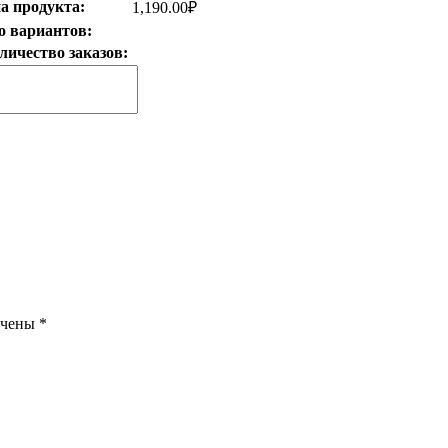
а продукта:
1,190.00
₽
о вариантов:
личество заказов:
ечены
*