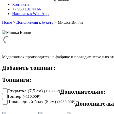
Контакты
+7 950 101 44 66
Написать в WhatApp
Home
>
Дополнения к букету
> Мишка Вилли
Медвежонок производится на фабрике и проходит несколько эт
Добавить топпинг:
Топпинги:
Открытка (7,5 см)
Дополнительно:
(
+
50.00
₽
)
Топпер
(
+
110.00
₽
)
Шоколадный болт (5 см)
(
+
280.00
₽
)
Дополнитель