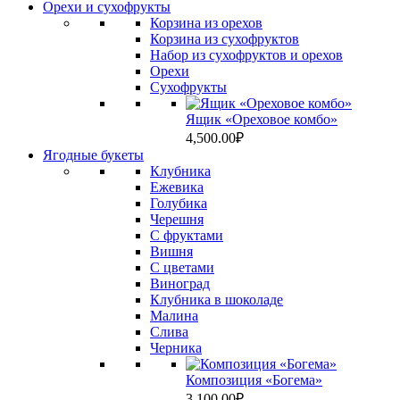
Орехи и сухофрукты
Корзина из орехов
Корзина из сухофруктов
Набор из сухофруктов и орехов
Орехи
Сухофрукты
Ящик «Ореховое комбо»
4,500.00
₽
Ягодные букеты
Клубника
Ежевика
Голубика
Черешня
С фруктами
Вишня
C цветами
Виноград
Клубника в шоколаде
Малина
Слива
Черника
Композиция «Богема»
3,100.00
₽