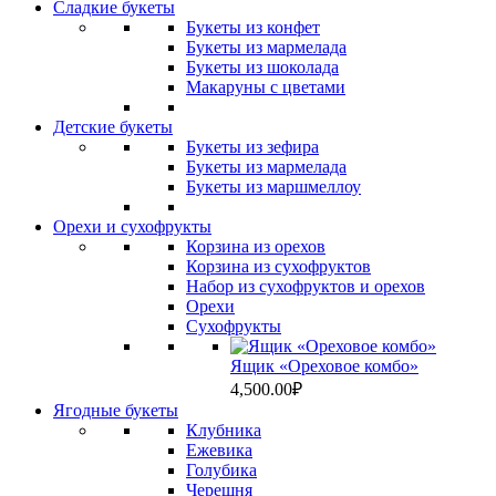
Сладкие букеты
Букеты из конфет
Букеты из мармелада
Букеты из шоколада
Макаруны с цветами
Детские букеты
Букеты из зефира
Букеты из мармелада
Букеты из маршмеллоу
Орехи и сухофрукты
Корзина из орехов
Корзина из сухофруктов
Набор из сухофруктов и орехов
Орехи
Сухофрукты
Ящик «Ореховое комбо»
4,500.00
₽
Ягодные букеты
Клубника
Ежевика
Голубика
Черешня