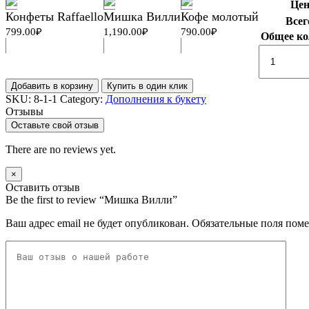
Цен
Конфеты Raffaello
Мишка Вилли
Кофе молотый
Всег
799.00
₽
1,190.00
₽
790.00
₽
Общее ко
Мишка
Вилли
quantity
Добавить в корзину
Купить в один клик
SKU:
8-1-1
Category:
Дополнения к букету
Отзывы
Оставьте свой отзыв
There are no reviews yet.
×
Оставить отзыв
Be the first to review “Мишка Вилли”
Ваш адрес email не будет опубликован.
Обязательные поля пом