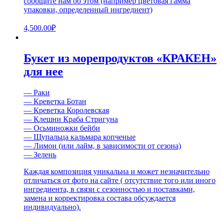
сообщите нам об этом (например цветовая гамма
упаковки, определенный ингредиент)
4,500.00
₽
Букет из морепродуктов «КРАКЕН»
для нее
— Раки
— Креветка Ботан
— Креветка Королевская
— Клешни Краба Стригуна
— Осьминожки бейби
— Щупальца кальмара копченые
— Лимон (или лайм, в зависимости от сезона)
— Зелень
Каждая композиция уникальна и может незначительно
отличаться от фото на сайте ( отсутствие того или иного
ингредиента, в связи с сезонностью и поставками,
замена и корректировка состава обсуждается
индивидуально).