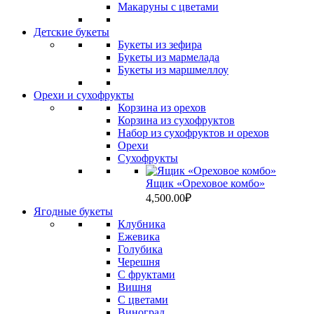
Макаруны с цветами
Детские букеты
Букеты из зефира
Букеты из мармелада
Букеты из маршмеллоу
Орехи и сухофрукты
Корзина из орехов
Корзина из сухофруктов
Набор из сухофруктов и орехов
Орехи
Сухофрукты
Ящик «Ореховое комбо»
4,500.00
₽
Ягодные букеты
Клубника
Ежевика
Голубика
Черешня
С фруктами
Вишня
C цветами
Виноград