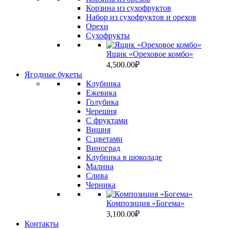
Корзина из сухофруктов
Набор из сухофруктов и орехов
Орехи
Сухофрукты
Ящик «Ореховое комбо»
4,500.00
₽
Ягодные букеты
Клубника
Ежевика
Голубика
Черешня
С фруктами
Вишня
C цветами
Виноград
Клубника в шоколаде
Малина
Слива
Черника
Композиция «Богема»
3,100.00
₽
Контакты