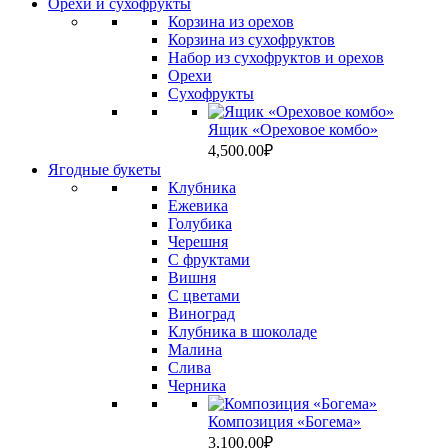
Орехи и сухофрукты
Корзина из орехов
Корзина из сухофруктов
Набор из сухофруктов и орехов
Орехи
Сухофрукты
Ящик «Ореховое комбо»
4,500.00
₽
Ягодные букеты
Клубника
Ежевика
Голубика
Черешня
С фруктами
Вишня
C цветами
Виноград
Клубника в шоколаде
Малина
Слива
Черника
Композиция «Богема»
3,100.00
₽