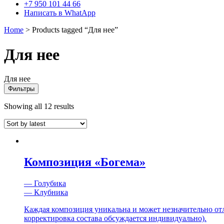
+7 950 101 44 66
Написать в WhatApp
Home
> Products tagged “Для нее”
Для нее
Для нее
Фильтры
Showing all 12 results
Композиция «Богема»
— Голубика
— Клубника
Каждая композиция уникальна и может незначительно отлич
корректировка состава обсуждается индивидуально).