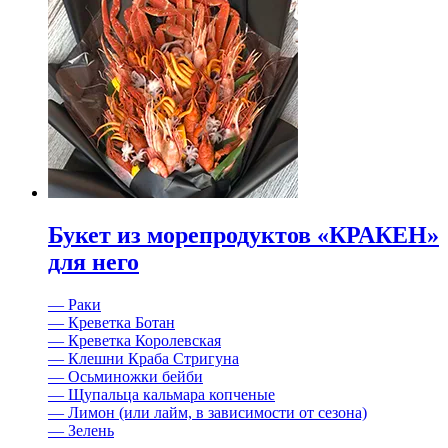
Букет из морепродуктов «КРАКЕН»
для него
— Раки
— Креветка Ботан
— Креветка Королевская
— Клешни Краба Стригуна
— Осьминожки бейби
— Щупальца кальмара копченые
— Лимон (или лайм, в зависимости от сезона)
— Зелень