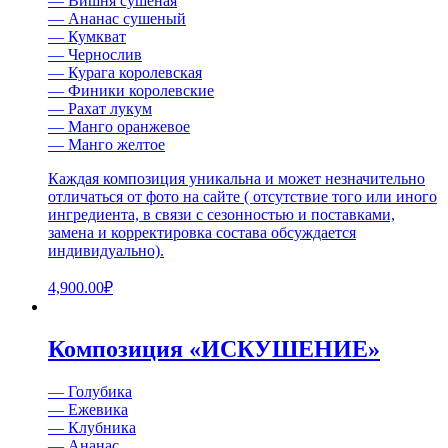
— Вишня сушеная
— Ананас сушеный
— Кумкват
— Чернослив
— Курага королевская
— Финики королевские
— Рахат лукум
— Манго оранжевое
— Манго желтое
Каждая композиция уникальна и может незначительно
отличаться от фото на сайте ( отсутствие того или иного
ингредиента, в связи с сезонностью и поставками,
замена и корректировка состава обсуждается
индивидуально).
4,900.00
₽
Композиция «ИСКУШЕНИЕ»
— Голубика
— Ежевика
— Клубника
— Ананас